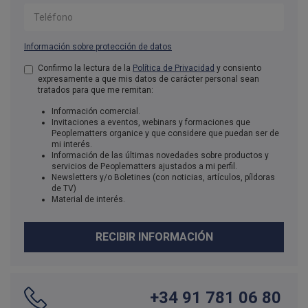
Teléfono
Información sobre protección de datos
Aceptación de condiciones
Confirmo la lectura de la
Política de Privacidad
*
y consiento
expresamente a que mis datos de carácter personal sean
tratados para que me remitan:
Información comercial.
Invitaciones a eventos, webinars y formaciones que
Peoplematters organice y que considere que puedan ser de
mi interés.
Información de las últimas novedades sobre productos y
servicios de Peoplematters ajustados a mi perfil.
Newsletters y/o Boletines (con noticias, artículos, píldoras
de TV)
Material de interés.
RECIBIR INFORMACIÓN
+34 91 781 06 80