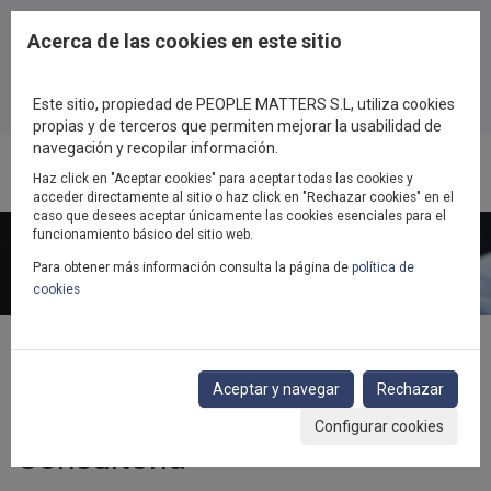
Pasar al contenido principal
Acerca de las cookies en este sitio
Este sitio, propiedad de PEOPLE MATTERS S.L, utiliza cookies
propias y de terceros que permiten mejorar la usabilidad de
navegación y recopilar información.
Haz click en "Aceptar cookies" para aceptar todas las cookies y
Toggl
acceder directamente al sitio o haz click en "Rechazar cookies" en el
navig
caso que desees aceptar únicamente las cookies esenciales para el
funcionamiento básico del sitio web.
Para obtener más información consulta la página de
política de
cookies
Inicio
Consultoría
Efectividad de la organización
Aceptar y navegar
Rechazar
Configurar cookies
Consultoría