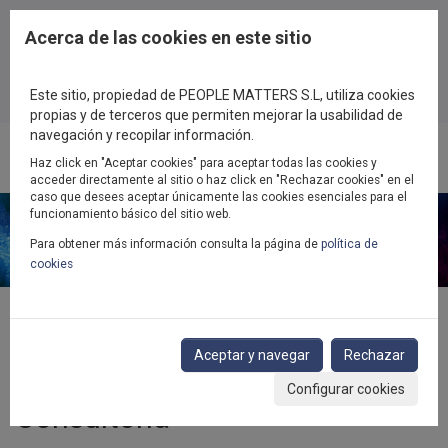
Pasar al contenido principal
Acerca de las cookies en este sitio
Este sitio, propiedad de PEOPLE MATTERS S.L, utiliza cookies
propias y de terceros que permiten mejorar la usabilidad de
navegación y recopilar información.
Haz click en "Aceptar cookies" para aceptar todas las cookies y
Toggl
acceder directamente al sitio o haz click en "Rechazar cookies" en el
navig
caso que desees aceptar únicamente las cookies esenciales para el
funcionamiento básico del sitio web.
Para obtener más información consulta la página de
política de
cookies
Inicio
Consultoría
Empresa diversa, inclusiva y sostenible
Aceptar y navegar
Rechazar
Configurar cookies
Consultoría