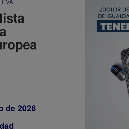
TIVA
lista
la
uropea
o de 2026
ldad