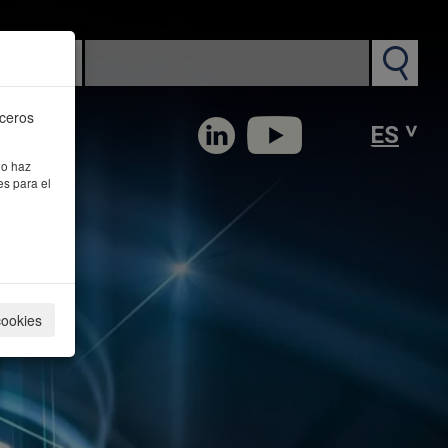
n PM
rceros
 o haz
es para el
cookies