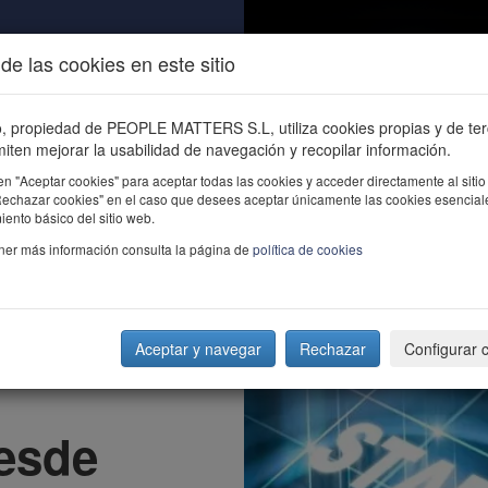
de las cookies en este sitio
ALIDAD
ÚNETE
CONTACTO
Buscar e
io, propiedad de PEOPLE MATTERS S.L, utiliza cookies propias y de te
iten mejorar la usabilidad de navegación y recopilar información.
en "Aceptar cookies" para aceptar todas las cookies y acceder directamente al sitio
"Rechazar cookies" en el caso que desees aceptar únicamente las cookies esencial
ento básico del sitio web.
ner más información consulta la página de
política de cookies
Aceptar y navegar
Rechazar
Configurar 
desde