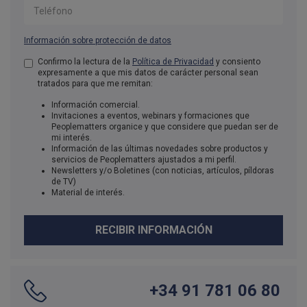
Teléfono
Información sobre protección de datos
Aceptación de condiciones
Confirmo la lectura de la
Política de Privacidad
*
y consiento
expresamente a que mis datos de carácter personal sean
tratados para que me remitan:
Información comercial.
Invitaciones a eventos, webinars y formaciones que
Peoplematters organice y que considere que puedan ser de
mi interés.
Información de las últimas novedades sobre productos y
servicios de Peoplematters ajustados a mi perfil.
Newsletters y/o Boletines (con noticias, artículos, píldoras
de TV)
Material de interés.
RECIBIR INFORMACIÓN
+34 91 781 06 80