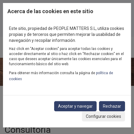
Pasar al contenido principal
Acerca de las cookies en este sitio
Este sitio, propiedad de PEOPLE MATTERS S.L, utiliza cookies
propias y de terceros que permiten mejorar la usabilidad de
navegación y recopilar información.
Haz click en "Aceptar cookies" para aceptar todas las cookies y
Toggl
acceder directamente al sitio o haz click en "Rechazar cookies" en el
navig
caso que desees aceptar únicamente las cookies esenciales para el
funcionamiento básico del sitio web.
Para obtener más información consulta la página de
política de
cookies
Inicio
Consultoría
Alineamiento de estrategia y personas
Aceptar y navegar
Rechazar
Planificación estratégica de plantilla (SWP)
Configurar cookies
Consultoría