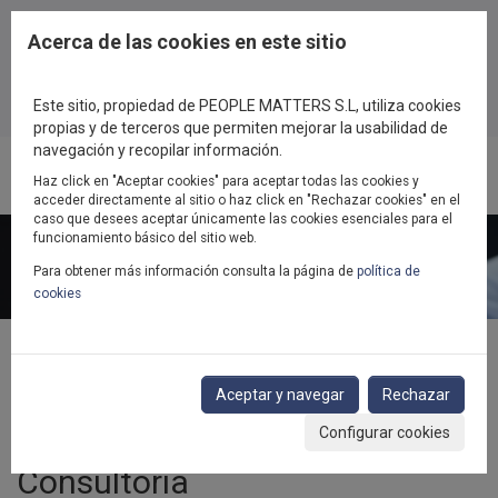
Pasar al contenido principal
Acerca de las cookies en este sitio
Este sitio, propiedad de PEOPLE MATTERS S.L, utiliza cookies
propias y de terceros que permiten mejorar la usabilidad de
navegación y recopilar información.
Haz click en "Aceptar cookies" para aceptar todas las cookies y
Toggl
acceder directamente al sitio o haz click en "Rechazar cookies" en el
navig
caso que desees aceptar únicamente las cookies esenciales para el
funcionamiento básico del sitio web.
Para obtener más información consulta la página de
política de
cookies
Inicio
Consultoría
Efectividad de la organización
Aceptar y navegar
Rechazar
Diseño organizativo, liquidez y agilidad organizativa
Configurar cookies
Consultoría