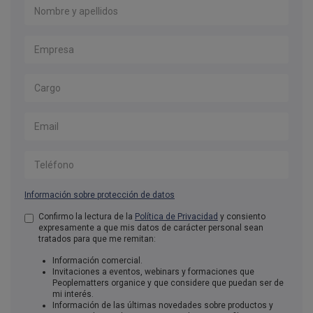
Nombre y apellidos
*
Empresa
*
Cargo
Email
*
Teléfono
Información sobre protección de datos
Aceptación de condiciones
Confirmo la lectura de la
Política de Privacidad
*
y consiento
expresamente a que mis datos de carácter personal sean
tratados para que me remitan:
Información comercial.
Invitaciones a eventos, webinars y formaciones que
Peoplematters organice y que considere que puedan ser de
mi interés.
Información de las últimas novedades sobre productos y