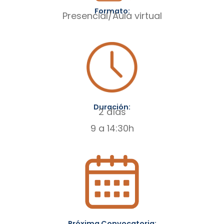
Formato:
Presencial/Aula virtual
Duración:
2 días
9 a 14:30h
Próxima Convocatoria: