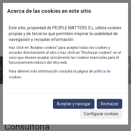
Pasar al contenido principal
Acerca de las cookies en este sitio
Este sitio, propiedad de PEOPLE MATTERS S.L, utiliza cookies
propias y de terceros que permiten mejorar la usabilidad de
navegación y recopilar información.
Haz click en "Aceptar cookies" para aceptar todas las cookies y
Toggl
acceder directamente al sitio o haz click en "Rechazar cookies" en el
navig
caso que desees aceptar únicamente las cookies esenciales para el
funcionamiento básico del sitio web.
Para obtener más información consulta la página de
política de
cookies
Inicio
Consultoría
Gestión estratégica del talento
Aceptar y navegar
Rechazar
Gestión y evaluación del desempeño
Configurar cookies
Consultoría