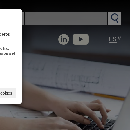
n PM
rceros
 o haz
es para el
cookies