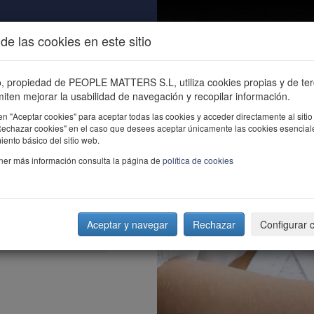
de las cookies en este sitio
ALIDAD
ÚNETE
CONTACTO
Buscar e
io, propiedad de PEOPLE MATTERS S.L, utiliza cookies propias y de te
iten mejorar la usabilidad de navegación y recopilar información.
en "Aceptar cookies" para aceptar todas las cookies y acceder directamente al sitio
"Rechazar cookies" en el caso que desees aceptar únicamente las cookies esencial
ento básico del sitio web.
ner más información consulta la página de
política de cookies
Aceptar y navegar
Rechazar
Configurar 
rid)