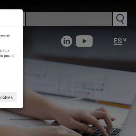
n PM
rceros
 o haz
es para el
cookies