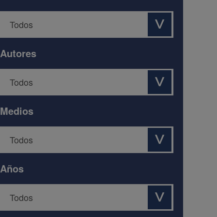
Autores
Medios
Años