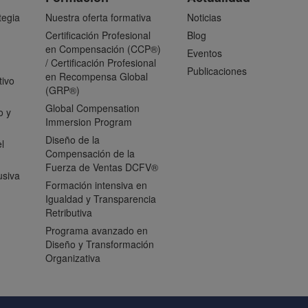
tegia
Nuestra oferta formativa
Noticias
Certificación Profesional
Blog
en Compensación (CCP®)
Eventos
/ Certificación Profesional
Publicaciones
en Recompensa Global
tivo
(GRP®)
Global Compensation
o y
Immersion Program
Diseño de la
l
Compensación de la
Fuerza de Ventas DCFV®
usiva
Formación intensiva en
Igualdad y Transparencia
Retributiva
Programa avanzado en
Diseño y Transformación
Organizativa