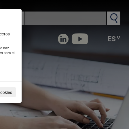
n PM
rceros
 o haz
es para el
cookies