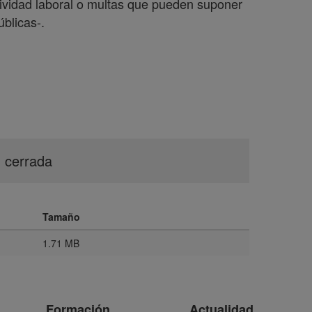
tividad laboral o multas que pueden suponer
úblicas-.
n cerrada
Tamaño
1.71 MB
Formación
Actualidad