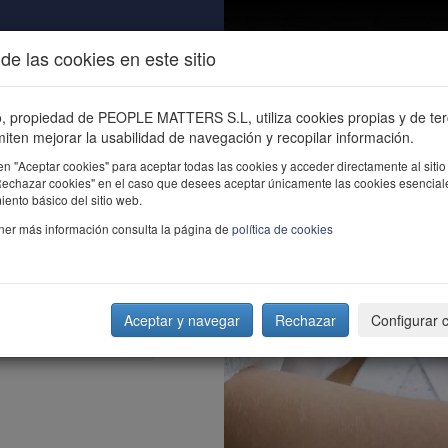
de las cookies en este sitio
ALIDAD
ÚNETE
CONTACTO
Buscar e
io, propiedad de PEOPLE MATTERS S.L, utiliza cookies propias y de te
iten mejorar la usabilidad de navegación y recopilar información.
en "Aceptar cookies" para aceptar todas las cookies y acceder directamente al sitio
"Rechazar cookies" en el caso que desees aceptar únicamente las cookies esencial
ento básico del sitio web.
ner más información consulta la página de
política de cookies
Aceptar y navegar
Rechazar
Configurar 
Alta Dirección