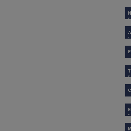
*
A
*
E
*
*
M