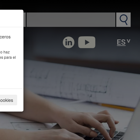
n PM
rceros
 o haz
es para el
cookies