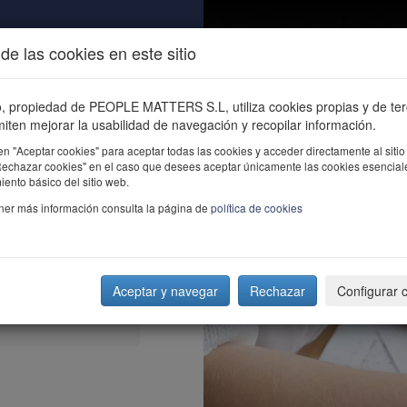
de las cookies en este sitio
ALIDAD
ÚNETE
CONTACTO
Buscar e
io, propiedad de PEOPLE MATTERS S.L, utiliza cookies propias y de te
iten mejorar la usabilidad de navegación y recopilar información.
en "Aceptar cookies" para aceptar todas las cookies y acceder directamente al sitio
"Rechazar cookies" en el caso que desees aceptar únicamente las cookies esencial
ento básico del sitio web.
ner más información consulta la página de
política de cookies
Aceptar y navegar
Rechazar
Configurar 
urces Director-Spain