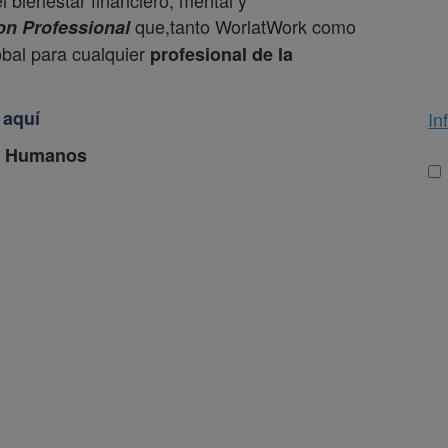
l bienestar financiero, mental y
que,tanto WorlatWork como
on Professional
obal para cualquier
profesional de la
aquí
In
os Humanos
Lo