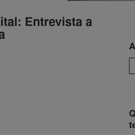
ital: Entrevista a
a
A
Q
t