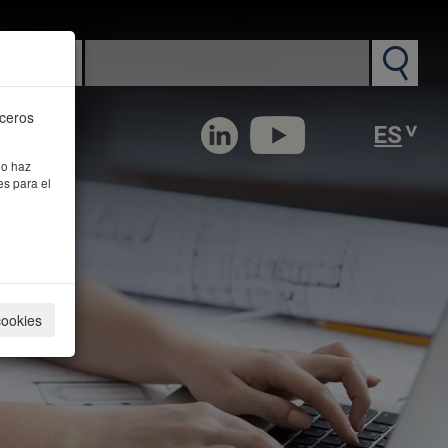
n PM
rceros
 o haz
es para el
cookies