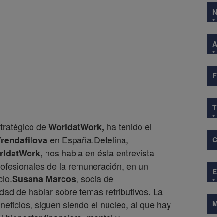
*
A
*
E
*
tratégico de
ha tenido el
WorldatWork,
en España.Detelina,
Trendafilova
nos habla en ésta entrevista
rldatWork,
profesionales de la remuneración, en un
io.
, socia de
Susana Marcos
*
idad de hablar sobre temas retributivos. La
neficios, siguen siendo el núcleo, al que hay
M