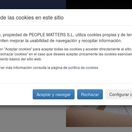
de las cookies en este sitio
ALIDAD
ÚNETE
CONTACTO
Buscar e
io, propiedad de PEOPLE MATTERS S.L, utiliza cookies propias y de te
iten mejorar la usabilidad de navegación y recopilar información.
en "Aceptar cookies" para aceptar todas las cookies y acceder directamente al sitio
"Rechazar cookies" en el caso que desees aceptar únicamente las cookies esencial
ento básico del sitio web.
ner más información consulta la página de
política de cookies
Aceptar y navegar
Rechazar
Configurar 
saldremos de la crisis"