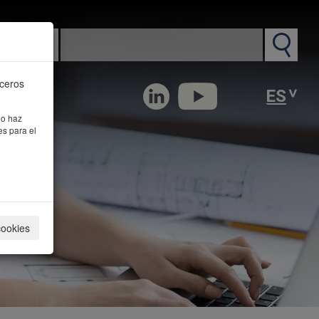
n PM
rceros
 o haz
es para el
cookies