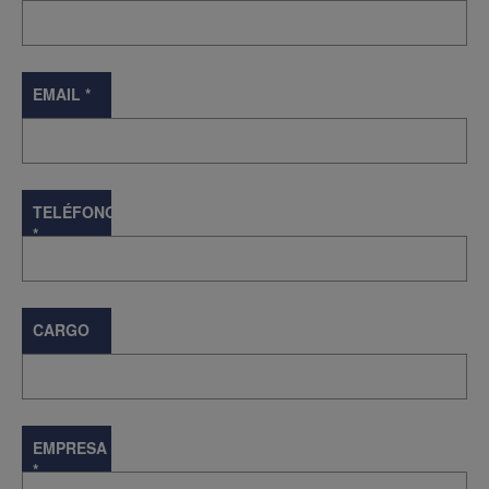
EMAIL
*
TELÉFONO
*
CARGO
EMPRESA
*