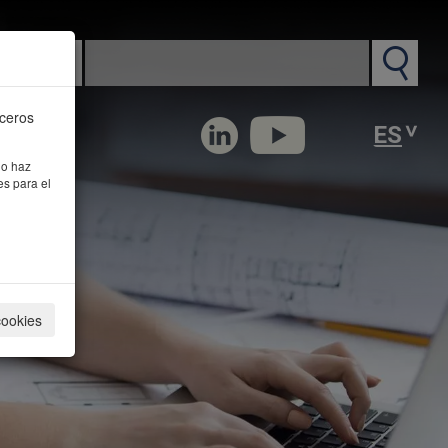
n PM
rceros
 o haz
es para el
cookies