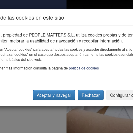
de las cookies en este sitio
ALIDAD
ÚNETE
CONTACTO
Buscar e
io, propiedad de PEOPLE MATTERS S.L, utiliza cookies propias y de te
iten mejorar la usabilidad de navegación y recopilar información.
en "Aceptar cookies" para aceptar todas las cookies y acceder directamente al sitio
"Rechazar cookies" en el caso que desees aceptar únicamente las cookies esencial
ento básico del sitio web.
ner más información consulta la página de
política de cookies
Aceptar y navegar
Rechazar
Configurar 
iversas