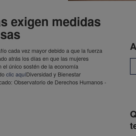
as exigen medidas
rsas
A
afío cada vez mayor debido a que la fuerza
do atrás los días en que las mujeres
n el único sostén de la economía
ndo
clic aquí
Diversidad y Bienestar
blicado: Observatorio de Derechos Humanos -
Q
t