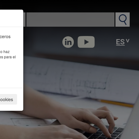
n PM
rceros
 o haz
es para el
cookies