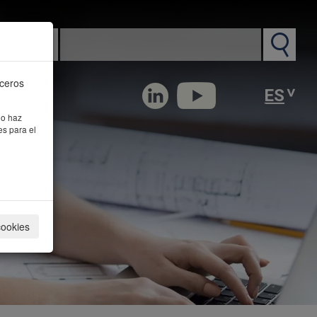
n PM
rceros
 o haz
es para el
cookies