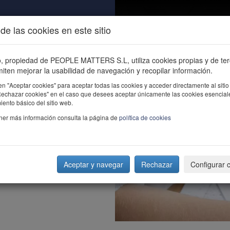
de las cookies en este sitio
ALIDAD
ÚNETE
CONTACTO
Buscar e
io, propiedad de PEOPLE MATTERS S.L, utiliza cookies propias y de te
iten mejorar la usabilidad de navegación y recopilar información.
en "Aceptar cookies" para aceptar todas las cookies y acceder directamente al sitio
"Rechazar cookies" en el caso que desees aceptar únicamente las cookies esencial
ento básico del sitio web.
ner más información consulta la página de
política de cookies
Aceptar y navegar
Rechazar
Configurar 
residente NH Hoteles