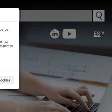
n PM
rceros
 o haz
es para el
cookies