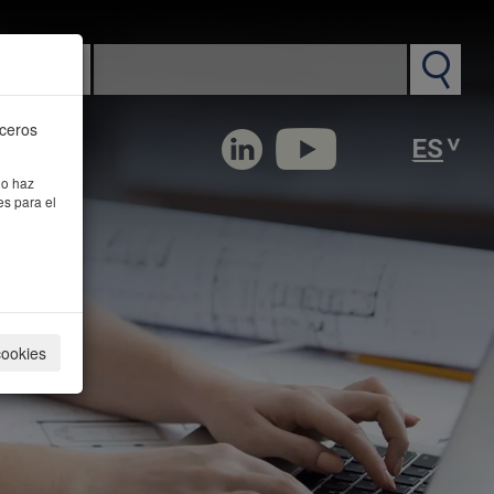
n PM
rceros
 o haz
es para el
cookies