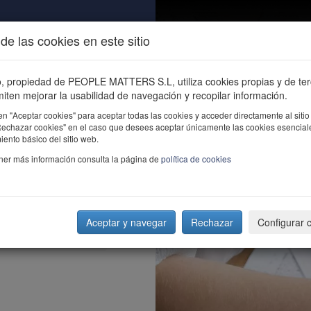
de las cookies en este sitio
ALIDAD
ÚNETE
CONTACTO
Buscar e
io, propiedad de PEOPLE MATTERS S.L, utiliza cookies propias y de te
iten mejorar la usabilidad de navegación y recopilar información.
en "Aceptar cookies" para aceptar todas las cookies y acceder directamente al sitio
"Rechazar cookies" en el caso que desees aceptar únicamente las cookies esencial
ento básico del sitio web.
ner más información consulta la página de
política de cookies
Aceptar y navegar
Rechazar
Configurar 
os que se creen