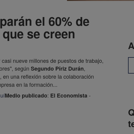
uparán el 60% de
 que se creen
A
 casi nueve millones de puestos de trabajo,
iores", según
,
Segundo Píriz Durán
, en una reflexión sobre la colaboración
mpresa en la formación...
uí
:
-
Medio publicado
El Economista
Q
t