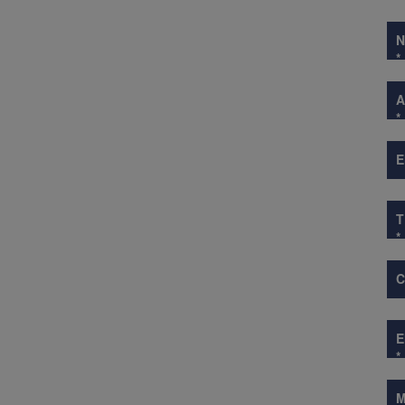
*
A
*
E
*
*
M