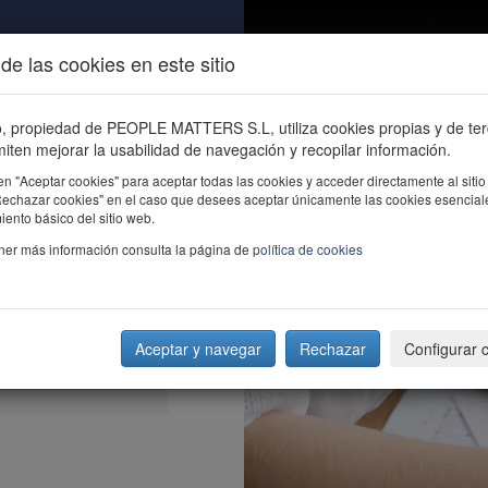
de las cookies en este sitio
ALIDAD
ÚNETE
CONTACTO
Buscar e
io, propiedad de PEOPLE MATTERS S.L, utiliza cookies propias y de te
iten mejorar la usabilidad de navegación y recopilar información.
en "Aceptar cookies" para aceptar todas las cookies y acceder directamente al sitio
"Rechazar cookies" en el caso que desees aceptar únicamente las cookies esencial
ento básico del sitio web.
ner más información consulta la página de
política de cookies
Aceptar y navegar
Rechazar
Configurar 
o las empresas frente