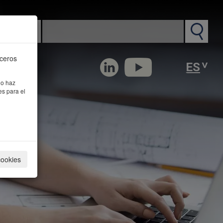
n PM
rceros
 o haz
es para el
cookies