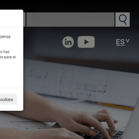
n PM
rceros
 o haz
es para el
cookies