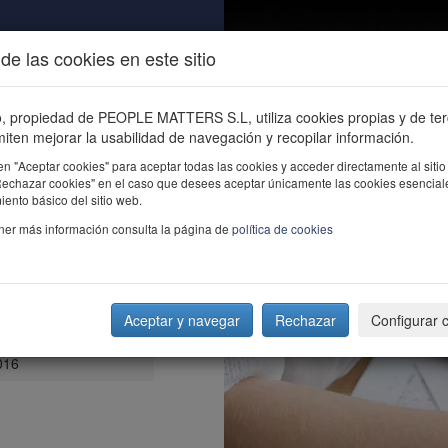
de las cookies en este sitio
ALIDAD
ÚNETE
CONTACTO
Buscar e
io, propiedad de PEOPLE MATTERS S.L, utiliza cookies propias y de te
iten mejorar la usabilidad de navegación y recopilar información.
en "Aceptar cookies" para aceptar todas las cookies y acceder directamente al sitio
"Rechazar cookies" en el caso que desees aceptar únicamente las cookies esencial
ento básico del sitio web.
ner más información consulta la página de
política de cookies
Aceptar y navegar
Rechazar
Configurar 
 IBEX 35 se
2016