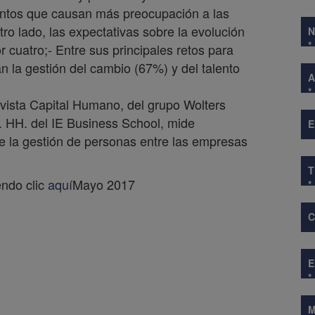
untos que causan más preocupación a las
o lado, las expectativas sobre la evolución
*
 cuatro;- Entre sus principales retos para
 la gestión del cambio (67%) y del talento
A
*
evista Capital Humano, del grupo Wolters
 HH. del IE Business School, mide
E
de la gestión de personas entre las empresas
endo clic
aquí
Mayo 2017
*
*
M