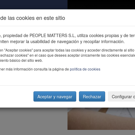
de las cookies en este sitio
ALIDAD
ÚNETE
CONTACTO
Buscar e
io, propiedad de PEOPLE MATTERS S.L, utiliza cookies propias y de te
iten mejorar la usabilidad de navegación y recopilar información.
en "Aceptar cookies" para aceptar todas las cookies y acceder directamente al sitio
"Rechazar cookies" en el caso que desees aceptar únicamente las cookies esencial
ento básico del sitio web.
ner más información consulta la página de
política de cookies
Aceptar y navegar
Rechazar
Configurar 
aluación multifuente