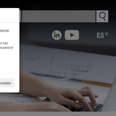
n PM
rceros
 o haz
es para el
cookies