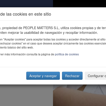
de las cookies en este sitio
ALIDAD
ÚNETE
CONTACTO
Buscar e
io, propiedad de PEOPLE MATTERS S.L, utiliza cookies propias y de te
iten mejorar la usabilidad de navegación y recopilar información.
en "Aceptar cookies" para aceptar todas las cookies y acceder directamente al sitio
"Rechazar cookies" en el caso que desees aceptar únicamente las cookies esencial
ento básico del sitio web.
ner más información consulta la página de
política de cookies
Aceptar y navegar
Rechazar
Configurar 
no es tecnológica