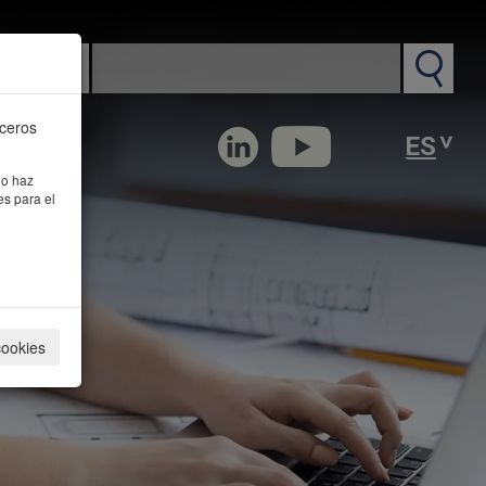
n PM
rceros
 o haz
es para el
cookies