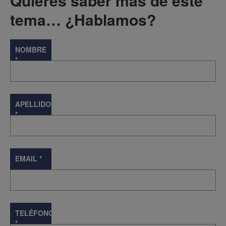
Quieres saber más de este
tema… ¿Hablamos?
NOMBRE
*
APELLIDOS
*
EMAIL
*
TELÉFONO
*