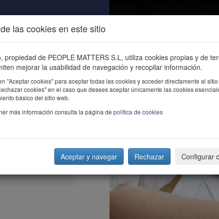
de las cookies en este sitio
ALIDAD
ÚNETE
CONTACTO
Buscar e
io, propiedad de PEOPLE MATTERS S.L, utiliza cookies propias y de te
iten mejorar la usabilidad de navegación y recopilar información.
en "Aceptar cookies" para aceptar todas las cookies y acceder directamente al sitio
"Rechazar cookies" en el caso que desees aceptar únicamente las cookies esencial
ento básico del sitio web.
ner más información consulta la página de
política de cookies
Aceptar y navegar
Rechazar
Configurar 
lo más sencillo,