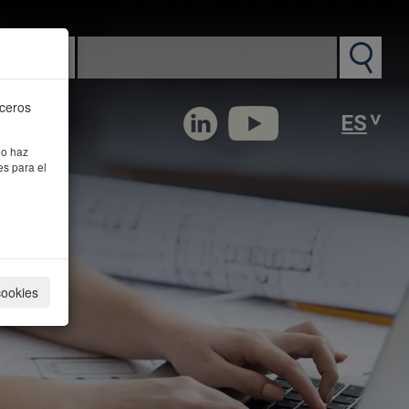
n PM
rceros
 o haz
es para el
cookies