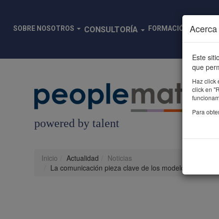
Pasar al contenido principal
Acerca 
SOBRE NOSOTROS
FORMACIÓN
ACTU
CONSULTORÍA
Este sit
que perm
Haz click 
click en 
funcionami
Para obte
powered by talent
Inicio
Actualidad
Noticias
La comunicación pieza clave de los modelos de RSC