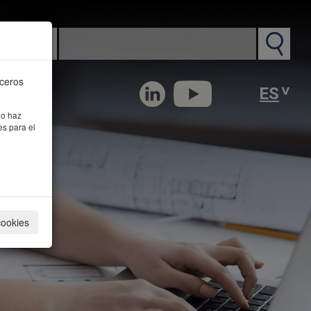
n PM
rceros
 o haz
es para el
cookies