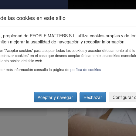
de las cookies en este sitio
ALIDAD
ÚNETE
CONTACTO
Buscar e
io, propiedad de PEOPLE MATTERS S.L, utiliza cookies propias y de te
iten mejorar la usabilidad de navegación y recopilar información.
en "Aceptar cookies" para aceptar todas las cookies y acceder directamente al sitio
"Rechazar cookies" en el caso que desees aceptar únicamente las cookies esencial
ento básico del sitio web.
ner más información consulta la página de
política de cookies
Aceptar y navegar
Rechazar
Configurar 
el Employer Branding