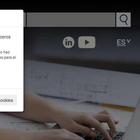
n PM
rceros
 o haz
es para el
cookies