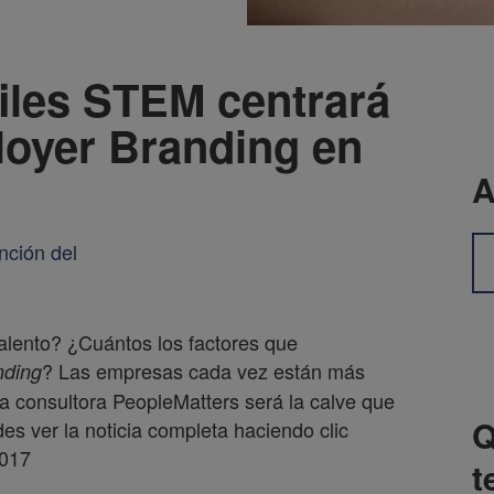
files STEM centrará
loyer Branding en
A
talento? ¿Cuántos los factores que
? Las empresas cada vez están más
nding
a consultora PeopleMatters será la calve que
Q
es ver la noticia completa haciendo clic
2017
t