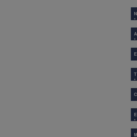
*
A
*
E
*
*
M