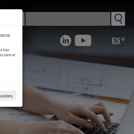
n PM
rceros
 o haz
es para el
cookies