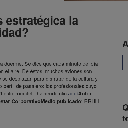
 estratégica la
sidad?
A
a duerme. Se dice que cada minuto del día
n el aire. De éstos, muchos aviones son
se desplazan para disfrutar de la cultura y
perfil de pasajero: los profesionales cuyo
rtículo completo haciendo clic
aquí
:
Autor
: RRHH
estar Corporativo
Medio publicado
Q
t