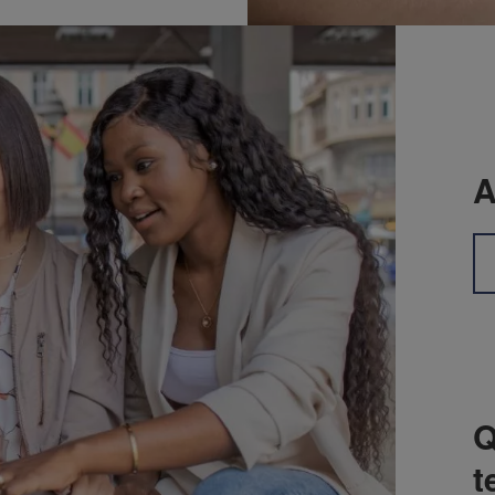
A
Q
t