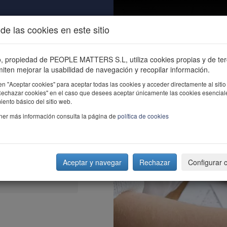
de las cookies en este sitio
ALIDAD
ÚNETE
CONTACTO
Buscar e
io, propiedad de PEOPLE MATTERS S.L, utiliza cookies propias y de te
iten mejorar la usabilidad de navegación y recopilar información.
en "Aceptar cookies" para aceptar todas las cookies y acceder directamente al sitio
"Rechazar cookies" en el caso que desees aceptar únicamente las cookies esencial
ento básico del sitio web.
ner más información consulta la página de
política de cookies
Aceptar y navegar
Rechazar
Configurar 
moda que llega de