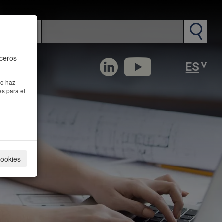
n PM
rceros
 o haz
es para el
cookies