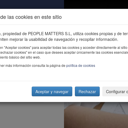
de las cookies en este sitio
ALIDAD
ÚNETE
CONTACTO
Buscar e
io, propiedad de PEOPLE MATTERS S.L, utiliza cookies propias y de te
iten mejorar la usabilidad de navegación y recopilar información.
en "Aceptar cookies" para aceptar todas las cookies y acceder directamente al sitio
"Rechazar cookies" en el caso que desees aceptar únicamente las cookies esencial
ento básico del sitio web.
ner más información consulta la página de
política de cookies
Aceptar y navegar
Rechazar
Configurar 
a de personas