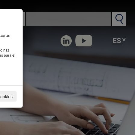
n PM
rceros
 o haz
es para el
cookies