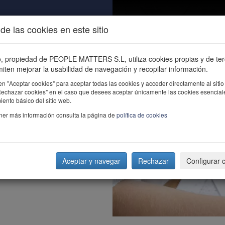
de las cookies en este sitio
ALIDAD
ÚNETE
CONTACTO
Buscar e
io, propiedad de PEOPLE MATTERS S.L, utiliza cookies propias y de te
iten mejorar la usabilidad de navegación y recopilar información.
en "Aceptar cookies" para aceptar todas las cookies y acceder directamente al sitio
"Rechazar cookies" en el caso que desees aceptar únicamente las cookies esencial
ento básico del sitio web.
ner más información consulta la página de
política de cookies
Aceptar y navegar
Rechazar
Configurar 
nez (Abril 2012)