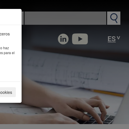
n PM
rceros
 o haz
es para el
cookies