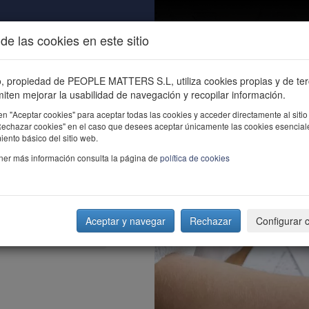
de las cookies en este sitio
ALIDAD
ÚNETE
CONTACTO
Buscar e
io, propiedad de PEOPLE MATTERS S.L, utiliza cookies propias y de te
iten mejorar la usabilidad de navegación y recopilar información.
en "Aceptar cookies" para aceptar todas las cookies y acceder directamente al sitio
"Rechazar cookies" en el caso que desees aceptar únicamente las cookies esencial
ento básico del sitio web.
ner más información consulta la página de
política de cookies
Aceptar y navegar
Rechazar
Configurar 
cional" según expertos