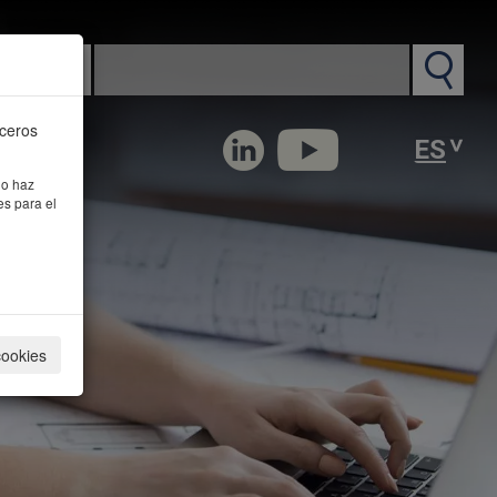
n PM
rceros
 o haz
es para el
cookies