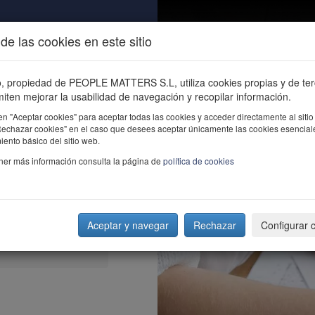
de las cookies en este sitio
ALIDAD
ÚNETE
CONTACTO
Buscar e
io, propiedad de PEOPLE MATTERS S.L, utiliza cookies propias y de te
iten mejorar la usabilidad de navegación y recopilar información.
en "Aceptar cookies" para aceptar todas las cookies y acceder directamente al sitio
"Rechazar cookies" en el caso que desees aceptar únicamente las cookies esencial
ento básico del sitio web.
ner más información consulta la página de
política de cookies
Aceptar y navegar
Rechazar
Configurar 
ema de compensación