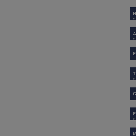
*
A
*
E
*
*
M