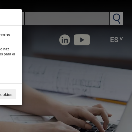
n PM
rceros
 o haz
es para el
cookies