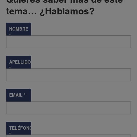
tema… ¿Hablamos?
NOMBRE
*
APELLIDOS
*
EMAIL
*
TELÉFONO
*