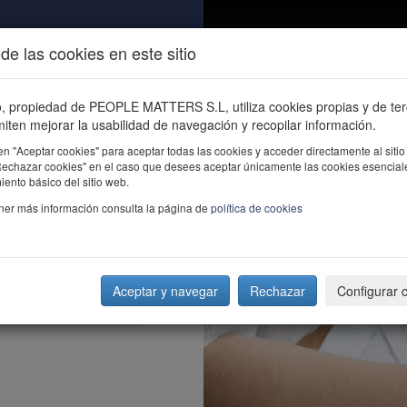
de las cookies en este sitio
ALIDAD
ÚNETE
CONTACTO
Buscar e
io, propiedad de PEOPLE MATTERS S.L, utiliza cookies propias y de te
iten mejorar la usabilidad de navegación y recopilar información.
en "Aceptar cookies" para aceptar todas las cookies y acceder directamente al sitio
"Rechazar cookies" en el caso que desees aceptar únicamente las cookies esencial
ento básico del sitio web.
ner más información consulta la página de
política de cookies
Aceptar y navegar
Rechazar
Configurar 
s?