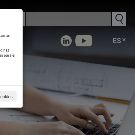
n PM
rceros
 o haz
es para el
cookies