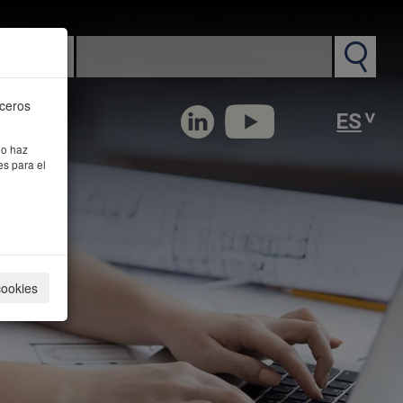
n PM
rceros
 o haz
es para el
cookies