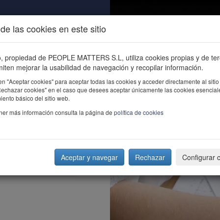
de las cookies en este sitio
ALIDAD
ÚNETE
CONTACTO
Buscar e
io, propiedad de PEOPLE MATTERS S.L, utiliza cookies propias y de te
iten mejorar la usabilidad de navegación y recopilar información.
en "Aceptar cookies" para aceptar todas las cookies y acceder directamente al sitio
"Rechazar cookies" en el caso que desees aceptar únicamente las cookies esencial
ento básico del sitio web.
ner más información consulta la página de
política de cookies
Aceptar y navegar
Rechazar
Configurar 
tudiantes?