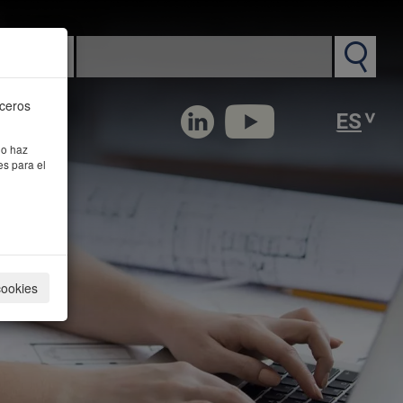
n PM
rceros
 o haz
es para el
cookies