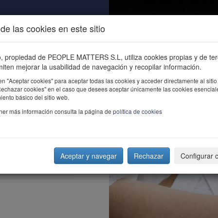
de las cookies en este sitio
ALIDAD
ÚNETE
CONTACTO
Buscar e
io, propiedad de PEOPLE MATTERS S.L, utiliza cookies propias y de te
iten mejorar la usabilidad de navegación y recopilar información.
en "Aceptar cookies" para aceptar todas las cookies y acceder directamente al sitio
"Rechazar cookies" en el caso que desees aceptar únicamente las cookies esencial
ento básico del sitio web.
ner más información consulta la página de
política de cookies
Aceptar y navegar
Rechazar
Configurar 
de Personas