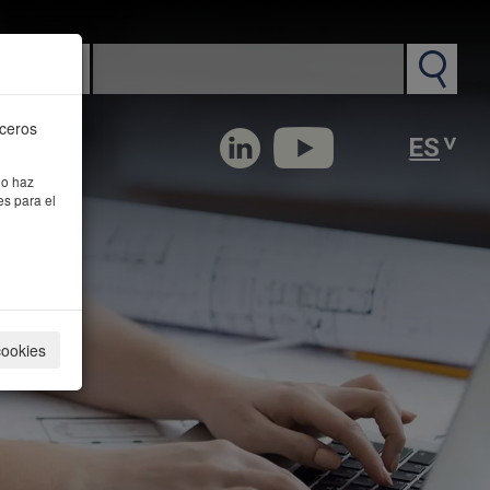
n PM
rceros
 o haz
es para el
cookies