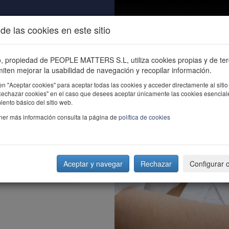
de las cookies en este sitio
ALIDAD
ÚNETE
CONTACTO
Buscar e
io, propiedad de PEOPLE MATTERS S.L, utiliza cookies propias y de te
iten mejorar la usabilidad de navegación y recopilar información.
en "Aceptar cookies" para aceptar todas las cookies y acceder directamente al sitio
"Rechazar cookies" en el caso que desees aceptar únicamente las cookies esencial
ento básico del sitio web.
ner más información consulta la página de
política de cookies
Aceptar y navegar
Rechazar
Configurar 
ste 1 de Mayo