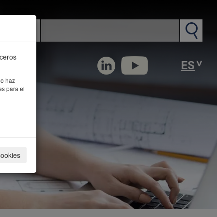
n PM
rceros
 o haz
es para el
cookies