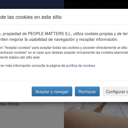
de las cookies en este sitio
ALIDAD
ÚNETE
CONTACTO
Buscar e
io, propiedad de PEOPLE MATTERS S.L, utiliza cookies propias y de te
iten mejorar la usabilidad de navegación y recopilar información.
en "Aceptar cookies" para aceptar todas las cookies y acceder directamente al sitio
"Rechazar cookies" en el caso que desees aceptar únicamente las cookies esencial
ento básico del sitio web.
ner más información consulta la página de
política de cookies
Aceptar y navegar
Rechazar
Configurar 
uir al éxito desde
ao-Vitoria