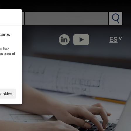
n PM
rceros
 o haz
es para el
cookies