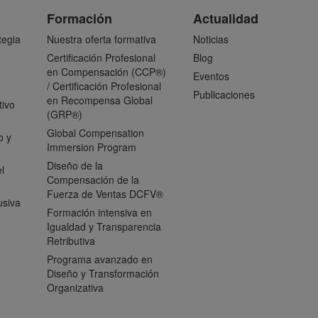
Formación
Actualidad
tegia
Nuestra oferta formativa
Noticias
Certificación Profesional
Blog
en Compensación (CCP®)
Eventos
/ Certificación Profesional
Publicaciones
en Recompensa Global
tivo
(GRP®)
Global Compensation
o y
Immersion Program
Diseño de la
l
Compensación de la
Fuerza de Ventas DCFV®
usiva
Formación intensiva en
Igualdad y Transparencia
Retributiva
Programa avanzado en
Diseño y Transformación
Organizativa