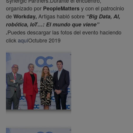
Synergic Partners.Durante el encuentro,
organizado por
y con el patrocinio
PeopleMatters
de
Artigas habló sobre
Workday,
“Big Data, AI,
robótica,
IoT…:
El mundo que viene
”
Puedes descargar las fotos del evento haciendo
.
click
aquí
Octubre 2019