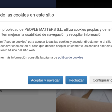
de las cookies en este sitio
ALIDAD
ÚNETE
CONTACTO
Buscar e
io, propiedad de PEOPLE MATTERS S.L, utiliza cookies propias y de te
iten mejorar la usabilidad de navegación y recopilar información.
en "Aceptar cookies" para aceptar todas las cookies y acceder directamente al sitio
"Rechazar cookies" en el caso que desees aceptar únicamente las cookies esencial
ento básico del sitio web.
ner más información consulta la página de
política de cookies
Aceptar y navegar
Rechazar
Configurar 
y experta en Big Data
rs