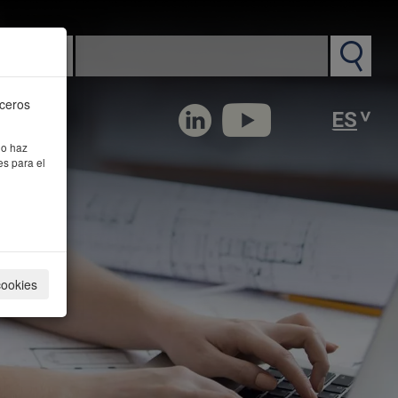
n PM
rceros
 o haz
es para el
cookies