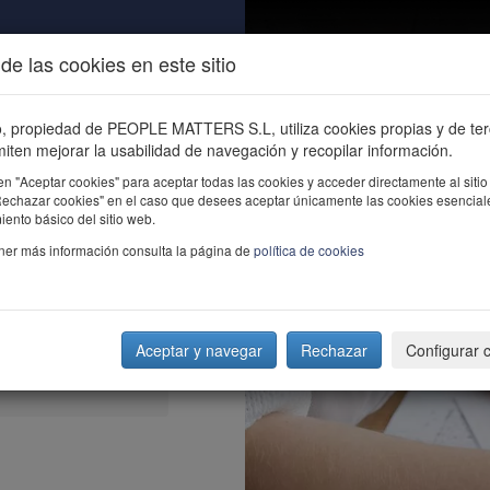
de las cookies en este sitio
ALIDAD
ÚNETE
CONTACTO
Buscar e
io, propiedad de PEOPLE MATTERS S.L, utiliza cookies propias y de te
iten mejorar la usabilidad de navegación y recopilar información.
en "Aceptar cookies" para aceptar todas las cookies y acceder directamente al sitio
"Rechazar cookies" en el caso que desees aceptar únicamente las cookies esencial
ento básico del sitio web.
ner más información consulta la página de
política de cookies
Aceptar y navegar
Rechazar
Configurar 
laves para alcanzar la