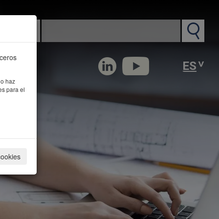
n PM
rceros
 o haz
es para el
cookies