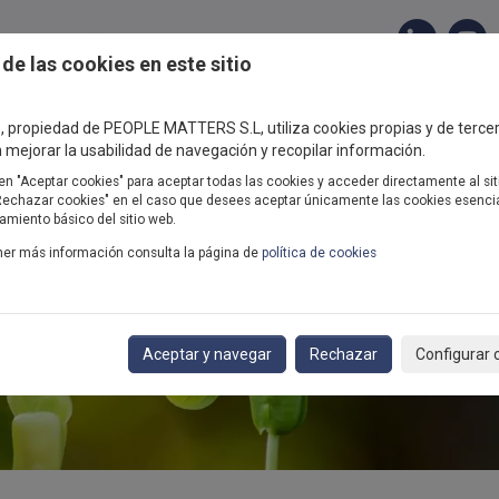
 06 80
· informacion@peoplematters.com
de las cookies en este sitio
OTROS
CONSULTORÍA
FORMACIÓN
ACTUAL
io, propiedad de PEOPLE MATTERS S.L, utiliza cookies propias y de terce
 mejorar la usabilidad de navegación y recopilar información.
en "Aceptar cookies" para aceptar todas las cookies y acceder directamente al sit
"Rechazar cookies" en el caso que desees aceptar únicamente las cookies esenci
amiento básico del sitio web.
ner más información consulta la página de
política de cookies
Aceptar y navegar
Rechazar
Configurar 