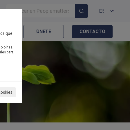
IDAD
ÚNETE
CONTACTO
ros que
io o haz
ales para
cookies