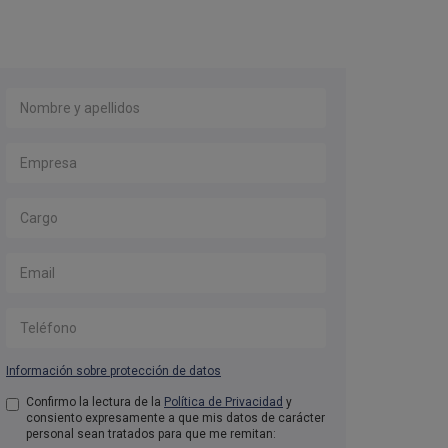
Nombre y apellidos
*
Empresa
*
Cargo
Email
*
Teléfono
Información sobre protección de datos
Aceptación de condiciones
Confirmo la lectura de la
Política de Privacidad
*
y
consiento expresamente a que mis datos de carácter
personal sean tratados para que me remitan: