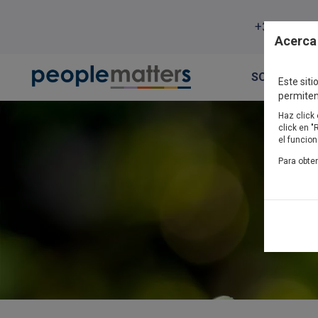
Pasar al contenido principal
+34 917 81
Acerca 
SOBRE NOS
Este sit
permiten
Haz click 
click en 
el funcion
Para obte