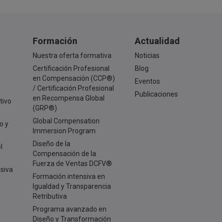
Formación
Actualidad
Nuestra oferta formativa
Noticias
Certificación Profesional
Blog
en Compensación (CCP®)
Eventos
/ Certificación Profesional
Publicaciones
en Recompensa Global
tivo
(GRP®)
Global Compensation
o y
Immersion Program
Diseño de la
l
Compensación de la
Fuerza de Ventas DCFV®
usiva
Formación intensiva en
Igualdad y Transparencia
Retributiva
Programa avanzado en
Diseño y Transformación