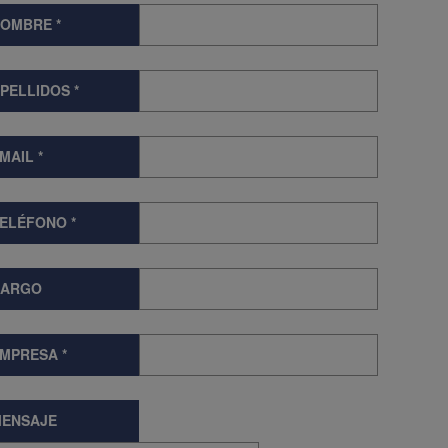
NOMBRE
*
PELLIDOS
*
MAIL
*
TELÉFONO
*
CARGO
EMPRESA
*
ENSAJE