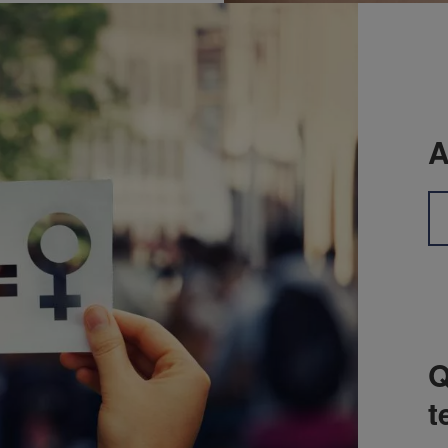
A
Q
t