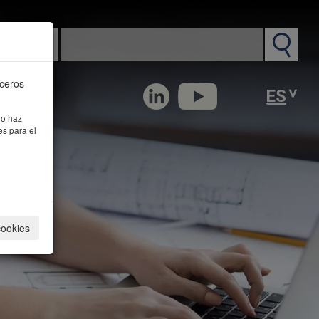
n PM
rceros
 o haz
es para el
cookies