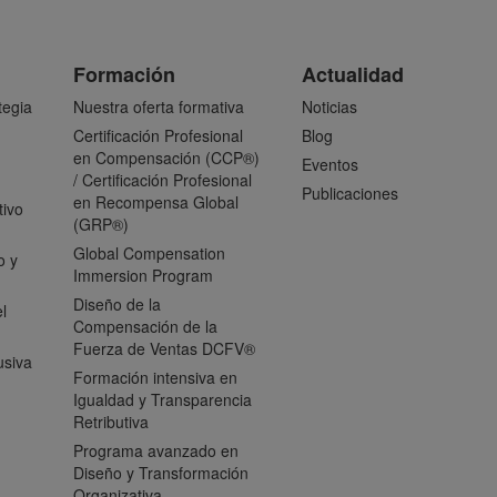
Formación
Actualidad
tegia
Nuestra oferta formativa
Noticias
Certificación Profesional
Blog
en Compensación (CCP®)
Eventos
/ Certificación Profesional
Publicaciones
en Recompensa Global
tivo
(GRP®)
Global Compensation
o y
Immersion Program
Diseño de la
l
Compensación de la
Fuerza de Ventas DCFV®
usiva
Formación intensiva en
Igualdad y Transparencia
Retributiva
Programa avanzado en
Diseño y Transformación
Organizativa